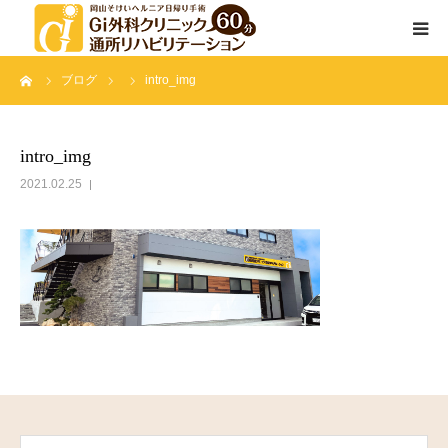
ーム
ブログ
intro_img
通所リハビリテーションとは
サービス内容
intro_img
2021.02.25
院長挨拶
スタッフ紹介