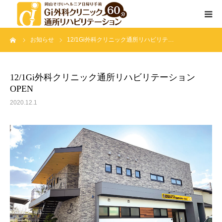
ーム
お知らせ
12/1Gi外科クリニック通所リハビリテ…
通所リハビリテーションとは
サービス内容
12/1Gi外科クリニック通所リハビリテーション
OPEN
院長挨拶
2020.12.1
スタッフ紹介