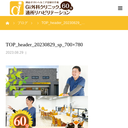
ーム
ブログ
TOP_header_20230829_…
通所リハビリテーションとは
サービス内容
TOP_header_20230829_sp_700×780
2023.08.29
院長挨拶
スタッフ紹介